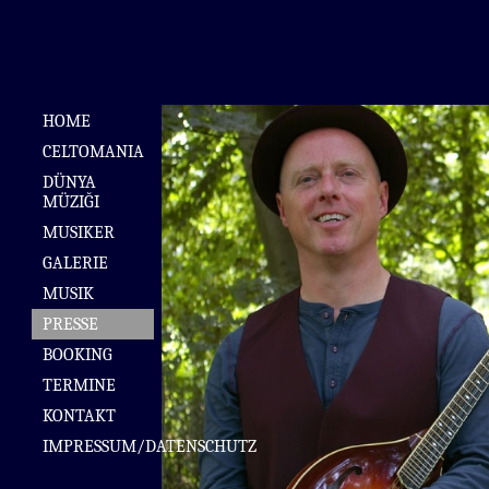
HOME
CELTOMANIA
DÜNYA
MÜZIĞI
MUSIKER
GALERIE
MUSIK
PRESSE
BOOKING
TERMINE
KONTAKT
IMPRESSUM/DATENSCHUTZ